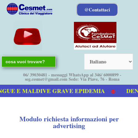
Vai
@Contattaci
al
contenuto
Search
for:
06/ 39030481 - messaggi WhatsApp al 346/ 6000899 -
seg.cesmet@gmail.com Sede: Via Piave, 76 - Roma
GUE E MALDIVE GRAVE EPIDEMIA
DENGU
stro video sulla Dengue
Modulo richiesta informazioni per
advertising