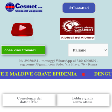
Vai
@Contattaci
al
contenuto
Search
for:
06/ 39030481 - messaggi WhatsApp al 346/ 6000899 -
seg.cesmet@gmail.com Sede: Via Piave, 76 - Roma
E MALDIVE GRAVE EPIDEMIA
DENGUE bol
ideo sulla Dengue
Consulenza del
Febbre gialla
dottor Meo
senza attese