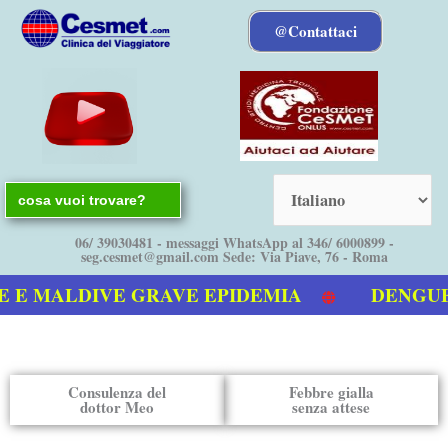
Vai
@Contattaci
al
contenuto
Search
for:
06/ 39030481 - messaggi WhatsApp al 346/ 6000899 -
seg.cesmet@gmail.com Sede: Via Piave, 76 - Roma
MALDIVE GRAVE EPIDEMIA
DENGUE bolle
eo sulla Dengue
Consulenza del
Febbre gialla
dottor Meo
senza attese