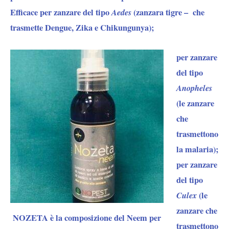
Efficace per
zanzare del tipo
Aedes
(
zanzara tigre
– che
trasmette Dengue, Zika e Chikungunya);
per
zanzare
del tipo
Anopheles
(le zanzare
che
trasmettono
la malaria);
per
zanzare
del tipo
Culex
(le
zanzare che
NOZETA
è la composizione del Neem per
trasmettono