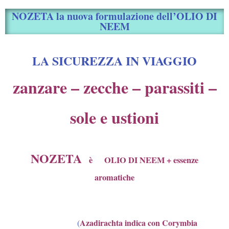
NOZETA la nuova formulazione dell’OLIO DI
NEEM
LA SICUREZZA IN VIAGGIO
zanzare – zecche – parassiti –
sole e ustioni
NOZETA
è OLIO DI NEEM + essenze
aromatiche
A
zadirachta indica con Corymbia
(