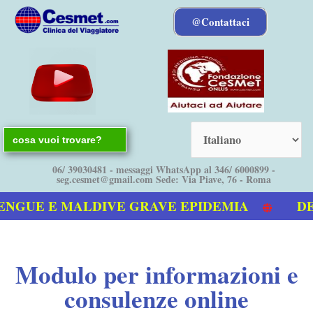
Vai
@Contattaci
al
contenuto
Search
for:
06/ 39030481 - messaggi WhatsApp al 346/ 6000899 -
seg.cesmet@gmail.com Sede: Via Piave, 76 - Roma
NGUE E MALDIVE GRAVE EPIDEMIA
DEN
nostro video sulla Dengue
Modulo per informazioni e
consulenze online