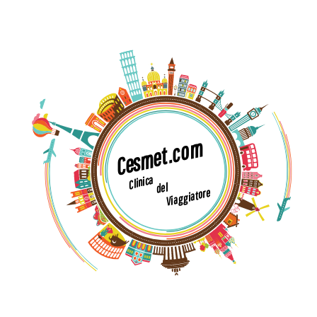
m
o
c
.
t
e
m
s
e
C
a
c
i
n
i
l
C
l
e
d
e
r
o
t
a
i
g
g
a
i
V