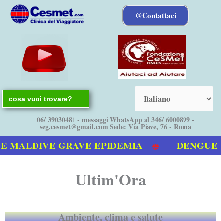
Vai
@Contattaci
al
contenuto
Search
for:
06/ 39030481 - messaggi WhatsApp al 346/ 6000899 -
seg.cesmet@gmail.com Sede: Via Piave, 76 - Roma
LDIVE GRAVE EPIDEMIA
DENGUE bolletti
Ultim'Ora
Ambiente, clima e salute