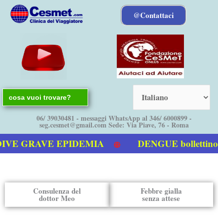
Vai
@Contattaci
al
contenuto
Search
for:
06/ 39030481 - messaggi WhatsApp al 346/ 6000899 -
seg.cesmet@gmail.com Sede: Via Piave, 76 - Roma
AVE EPIDEMIA
DENGUE bollettino Italia 
Consulenza del
Febbre gialla
dottor Meo
senza attese