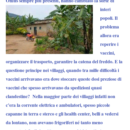
Onlus sempre più presenti, hanno cambiato la sorte
di
interi
popoli. Il
problema
allora era
reperire i
vaccini,
organizzare il trasporto, garantire la catena del freddo. E la
questione principe nei villaggi, quando tra mille difficoltà i
vaccini arrivavano era dove stoccare queste dosi preziose di
vaccini che spesso arrivavano da spedizioni quasi
clandestine? Nella maggior parte dei villaggi infatti non
c’era la corrente elettrica e ambulatori, spesso piccole
capanne in terra e sterco e gli health center, belli a vedersi
da lontano, non avevano frigoriferi né tanto meno