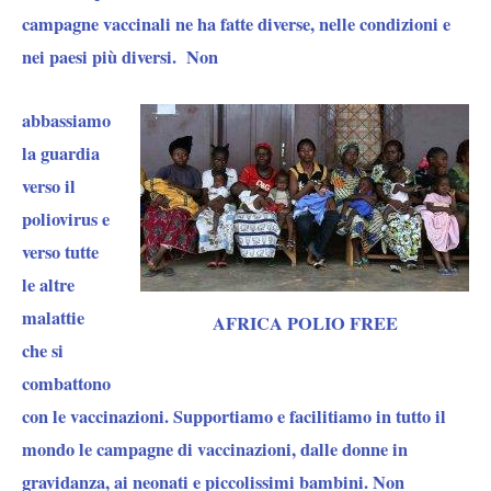
campagne vaccinali ne ha fatte diverse, nelle condizioni e
nei paesi più diversi.
Non
abbassiamo
la guardia
verso il
poliovirus e
verso tutte
le altre
malattie
AFRICA POLIO FREE
che si
combattono
con le vaccinazioni.
Supportiamo e facilitiamo in tutto il
mondo le campagne di vaccinazioni, dalle donne in
gravidanza, ai neonati e piccolissimi bambini. Non