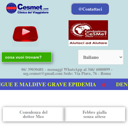
Vai
@Contattaci
al
contenuto
Search
for:
06/ 39030481 - messaggi WhatsApp al 346/ 6000899 -
seg.cesmet@gmail.com Sede: Via Piave, 76 - Roma
UE E MALDIVE GRAVE EPIDEMIA
DENGU
tro video sulla Dengue
Consulenza del
Febbre gialla
dottor Meo
senza attese