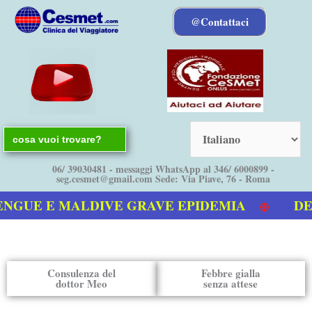
Vai
@Contattaci
al
contenuto
Search
for:
06/ 39030481 - messaggi WhatsApp al 346/ 6000899 -
seg.cesmet@gmail.com Sede: Via Piave, 76 - Roma
NGUE E MALDIVE GRAVE EPIDEMIA
DENG
ostro video sulla Dengue
Consulenza del
Febbre gialla
dottor Meo
senza attese