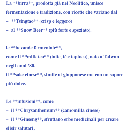
La **birra**, prodotta già nel Neolitico,
unisce
fermentazione e tradizione, con ricette che variano dal
–
**Tsingtao** (crisp e leggero)
–
al **Snow Beer** (più forte e speziato)
.
le **bevande fermentate**
,
come il **milk tea** (latte, tè e tapioca), nato a Taiwan
negli anni ’80,
il **sake cinese**, simile al giapponese ma con un sapore
più dolce.
Le **infusioni**, come
– il **Chrysanthemum** (camomilla cinese)
– il **Ginseng**, sfruttano erbe medicinali per creare
elisir salutari,