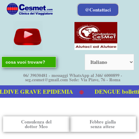
Vai
@Contattaci
al
contenuto
Search
for:
06/ 39030481 - messaggi WhatsApp al 346/ 6000899 -
seg.cesmet@gmail.com Sede: Via Piave, 76 - Roma
E GRAVE EPIDEMIA
DENGUE bollettino It
engue
Consulenza del
Febbre gialla
dottor Meo
senza attese