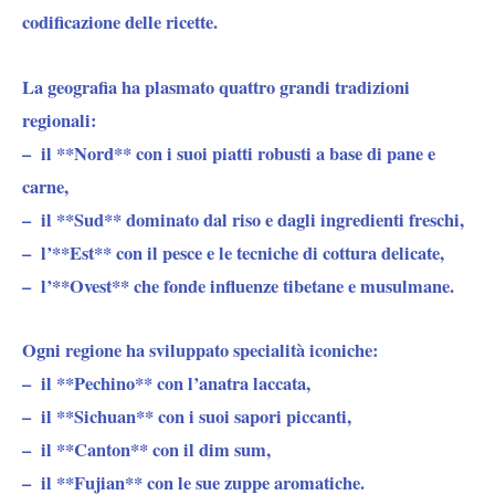
codificazione delle ricette.
La geografia
ha plasmato quattro grandi tradizioni
regionali:
–
il **Nord**
con i suoi piatti
robusti a base di pane e
carne
,
–
il **Sud**
dominato dal
riso e dagli ingredienti freschi,
–
l’**Est**
con il pesce e le tecniche
di cottura delicate,
–
l’**Ovest**
che fonde influenze
tibetane e musulmane.
Ogni regione ha sviluppato specialità iconiche:
– il **Pechino**
con l’anatra laccata,
– il **Sichuan**
con i suoi sapori piccanti,
– il **Canton**
con il dim sum,
– il **Fujian**
con le sue zuppe aromatiche.