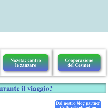
Nozeta: contro
Cooperazione
le zanzare
del Cesmet
urante il viaggio?
Dal nostro blog partner
CultureTrek.online