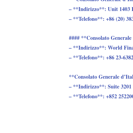
– **Indirizzo**: Unit 1403
– **Telefono**: +86 (20) 38
#### **Consolato Generale 
– **Indirizzo**: World Fi
– **Telefono**: +86 23-6382
**Consolato Generale d’It
– **Indirizzo**: Suite 320
– **Telefono**: +852 252200
Prima del viaggio, assicurat
italiano per ricevere assiste