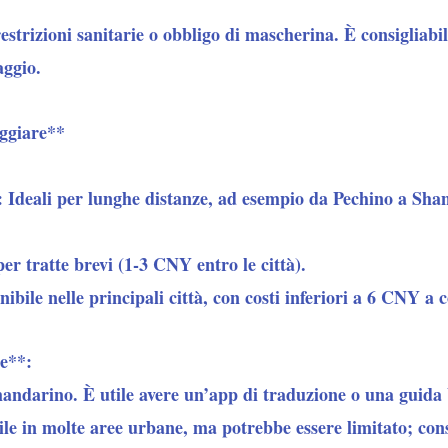
strizioni sanitarie o obbligo di mascherina. È consigliabil
aggio.
aggiare**
: Ideali per lunghe distanze, ad esempio da Pechino a Shan
r tratte brevi (1-3 CNY entro le città).
nibile nelle principali città, con costi inferiori a 6 CNY a 
e**:
mandarino.
È utile avere un’app di traduzione o una guida 
ile in molte aree urbane
, ma potrebbe essere limitato; con