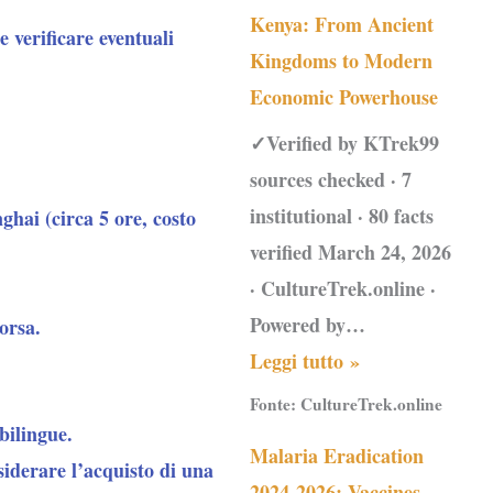
Kenya: From Ancient
e verificare eventuali
Kingdoms to Modern
Economic Powerhouse
✓Verified by KTrek99
sources checked · 7
institutional · 80 facts
ghai (circa 5 ore, costo
verified March 24, 2026
· CultureTrek.online ·
Powered by…
corsa.
Leggi tutto »
Fonte:
CultureTrek.online
bilingue.
Malaria Eradication
siderare l’acquisto di una
2024-2026: Vaccines,