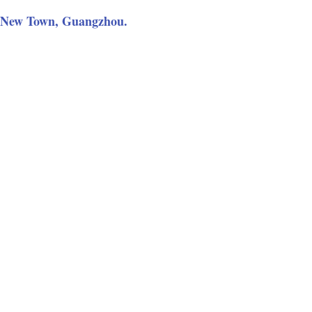
ng New Town, Guangzhou.
el Ministero degli Esteri
tatti dell’ambasciata o del