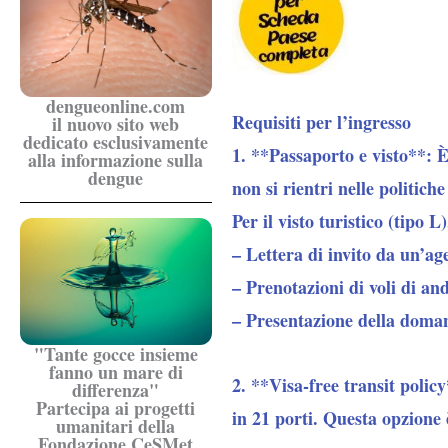
dengueonline.com
Requisiti per l’ingresso
il nuovo sito web
dedicato esclusivamente
1. **Passaporto e visto**
: 
alla informazione sulla
dengue
non si rientri nelle politich
Per il visto turistico (tipo L)
– Lettera di invito da un’ag
– Prenotazioni di voli di and
– Presentazione della doma
"Tante gocce insieme
fanno un mare di
2. **Visa-free transit policy
differenza"
Partecipa ai progetti
in 21 porti. Questa opzione è
umanitari della
Fondazione CeSMet