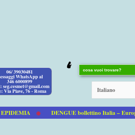
Search
06/ 39030481
for:
essaggi WhatsApp al
346 6000899
l: seg.cesmet@gmail.com
e: Via Piave, 76 - Roma
IDEMIA
DENGUE bollettino Italia – Europa