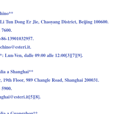
chino**
 Li Tun Dong Er Jie, Chaoyang District, Beijing 100600.
 7600.
+86-13901032957.
chino@esteri.it.
*: Lun-Ven, dalle 09:00 alle 12:00[3][7][9].
lia a Shanghai**
r, 19th Floor, 989 Changle Road, Shanghai 200031.
 5900.
ghai@esteri.it[5][8].
alia a Guangzhou**