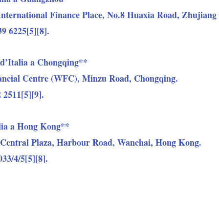
 International Finance Place, No.8 Huaxia Road, Zhujia
39 6225[5][8].
d’Italia a Chongqing**
nancial Centre (WFC), Minzu Road, Chongqing.
 2511[5][9].
alia a Hong Kong**
1 Central Plaza, Harbour Road, Wanchai, Hong Kong.
33/4/5[5][8].
i di
registrarti presso il portale “Dove siamo nel mondo”
d
nza in caso di emergenze. Inoltre, tieni sempre con te i con