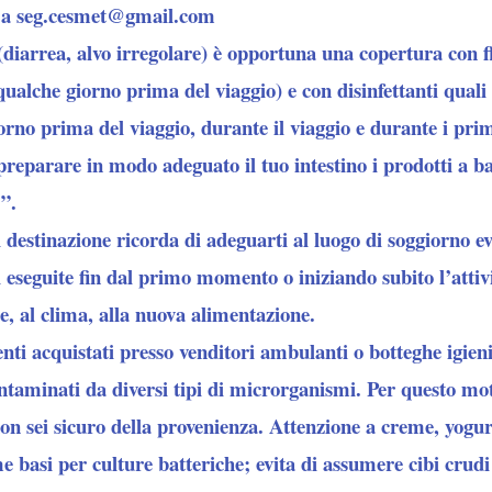
vi a seg.cesmet@gmail.com
o (diarrea, alvo irregolare) è opportuna una copertura con f
ualche giorno prima del viaggio) e con disinfettanti quali
rno prima del viaggio, durante il viaggio e durante i prim
preparare in modo adeguato il tuo intestino i prodotti a ba
”.
 destinazione ricorda di adeguarti al luogo di soggiorno evi
i eseguite fin dal primo momento o iniziando subito l’attiv
e, al clima, alla nuova alimentazione.
enti acquistati presso venditori ambulanti o botteghe igie
ntaminati da diversi tipi di microrganismi. Per questo mo
n sei sicuro della provenienza. Attenzione a creme, yogurt,
me basi per culture batteriche; evita di assumere cibi crudi 