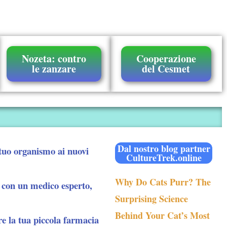
Nozeta: contro
Cooperazione
le zanzare
del Cesmet
Dal nostro blog partner
l tuo organismo ai nuovi
CultureTrek.online
Why Do Cats Purr? The
 con un medico esperto,
Surprising Science
Behind Your Cat’s Most
re la tua piccola farmacia