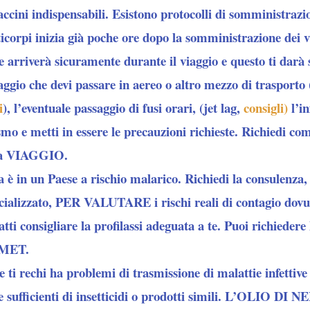
vaccini indispensabili. Esistono protocolli di somministrazio
icorpi inizia già poche ore dopo la somministrazione dei va
 arriverà sicuramente durante il viaggio e questo ti darà s
aggio che devi passare in aereo o altro mezzo di trasporto 
i
), l’eventuale passaggio di fusi orari, (jet lag,
consigli
)
l’in
smo e metti in essere le precauzioni richieste. Richiedi co
a VIAGGIO
.
a è in un Paese a rischio malarico. Richiedi la consulenza
cializzato, PER VALUTARE i rischi reali di contagio dovut
atti consigliare la profilassi adeguata a te. Puoi richiedere
SMET.
e ti rechi ha problemi di trasmissione di malattie infettive 
e sufficienti di insetticidi o prodotti simili. L’OLIO DI 