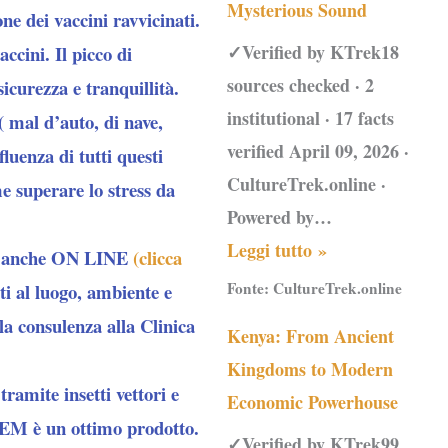
Mysterious Sound
ne dei vaccini ravvicinati.
✓Verified by KTrek18
ccini. Il picco di
sources checked · 2
icurezza e tranquillità.
institutional · 17 facts
( mal d’auto, di nave,
verified April 09, 2026 ·
fluenza di tutti questi
CultureTrek.online ·
me superare lo stress da
Powered by…
Leggi tutto »
, anche
ON LINE
(clicca
Fonte:
CultureTrek.online
i al luogo, ambiente e
 la consulenza alla Clinica
Kenya: From Ancient
Kingdoms to Modern
tramite insetti vettori e
Economic Powerhouse
NEEM è un ottimo prodotto.
✓Verified by KTrek99