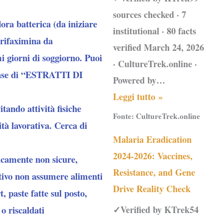
sources checked · 7
lora batterica (da iniziare
institutional · 80 facts
 rifaximina da
verified March 24, 2026
i giorni di soggiorno. Puoi
· CultureTrek.online ·
se di “
ESTRATTI DI
Powered by…
Leggi tutto »
tando attività fisiche
Fonte:
CultureTrek.online
ità lavorativa. Cerca di
Malaria Eradication
2024-2026: Vaccines,
nicamente non sicure,
Resistance, and Gene
tivo non assumere alimenti
Drive Reality Check
 paste fatte sul posto,
o riscaldati
✓Verified by KTrek54