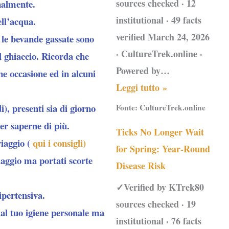
sources checked · 12
nalmente.
institutional · 49 facts
ell’acqua.
verified March 24, 2026
o le bevande gassate sono
· CultureTrek.online ·
il ghiaccio. Ricorda che
Powered by…
e occasione ed in alcuni
Leggi tutto »
i), presenti sia di giorno
Fonte:
CultureTrek.online
er saperne di più.
Ticks No Longer Wait
viaggio (
qui i consigli)
for Spring: Year-Round
aggio ma portati scorte
Disease Risk
✓Verified by KTrek80
ipertensiva.
sources checked · 19
 al tuo igiene personale ma
institutional · 76 facts