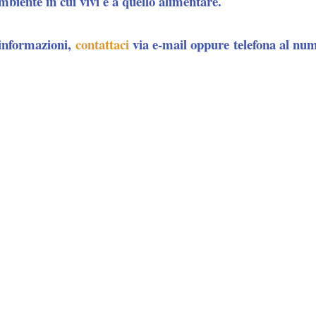
mbiente in cui vivi e a quello alimentare.
 informazioni,
contattaci
via e-mail oppure
telefona al n