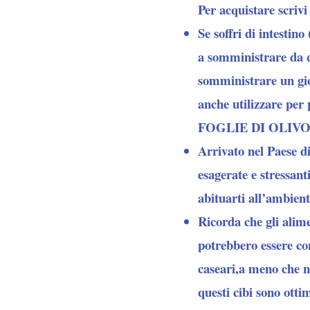
Per acquistare scri
Se soffri di intestin
a somministrare da q
somministrare un gio
anche utilizzare per 
FOGLIE DI OLIVO
Arrivato nel Paese di
esagerate e stressant
abituarti all’ambient
Ricorda che gli alim
potrebbero essere co
caseari,a meno che no
questi cibi sono otti