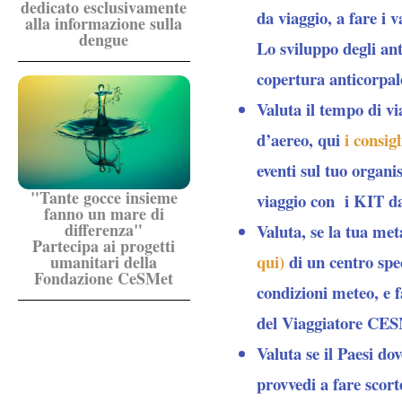
dedicato esclusivamente
da viaggio, a fare i 
alla informazione sulla
dengue
Lo sviluppo degli ant
copertura anticorpale
Valuta il tempo di vi
d’aereo, qui
i consigl
eventi sul tuo organi
"Tante gocce insieme
viaggio con i
KIT d
fanno un mare di
differenza"
Valuta, se la tua met
Partecipa ai progetti
qui)
di un centro spe
umanitari della
Fondazione CeSMet
condizioni meteo, e f
del Viaggiatore CE
Valuta se il Paesi dov
provvedi a fare scort