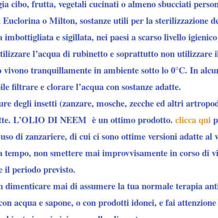
a cibo, frutta, vegetali cucinati o almeno sbucciati perso
a Euclorina o Milton, sostanze utili per la sterilizzazione d
imbottigliata e sigillata, nei paesi a scarso livello igienic
utilizzare l’acqua di rubinetto e soprattutto non utilizzare 
vivono tranquillamente in ambiente sotto lo 0°C. In alcun
bile filtrare e clorare l’acqua con sostanze adatte.
ure degli insetti (zanzare, mosche, zecche ed altri artropod
tte.
L’OLIO DI NEEM
è un ottimo prodotto.
clicca qui
p
so di zanzariere, di cui ci sono ottime versioni adatte al 
 tempo, non smettere mai improvvisamente in corso di vi
e il periodo previsto.
on dimenticare mai di assumere la tua normale terapia ant
on acqua e sapone, o con prodotti idonei, e fai attenzione