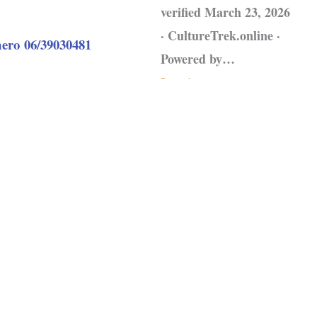
verified March 23, 2026
· CultureTrek.online ·
umero
06/39030481
Powered by…
Leggi tutto »
Fonte:
CultureTrek.online