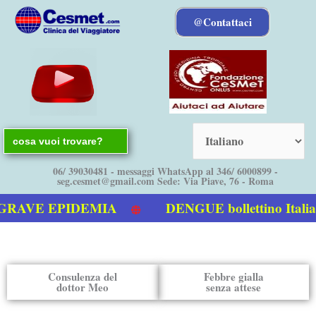
Vai
@Contattaci
al
contenuto
Search
for:
06/ 39030481 - messaggi WhatsApp al 346/ 6000899 -
seg.cesmet@gmail.com Sede: Via Piave, 76 - Roma
EPIDEMIA
DENGUE bollettino Italia – Euro
Consulenza del
Febbre gialla
dottor Meo
senza attese