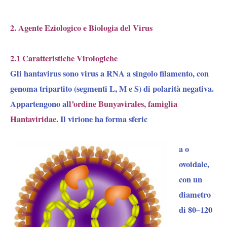
2. Agente E
ziologico e Biologia del Virus
2.1 Caratteristiche Virologiche
Gli hantavirus sono
virus a RNA a singolo filamento
,
con
genoma tripartito (segmenti L, M e S) di polarità negativa
.
Appartengono al
l’ordine Bunyavirales, famiglia
Hantaviridae.
Il virione ha forma sferic
a o
ovoidale,
con un
diametro
di 80–120