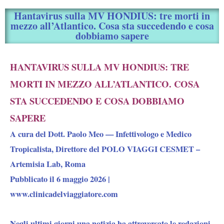
Hantavirus sulla MV HONDIUS: tre morti in
mezzo all’Atlantico. Cosa sta succedendo e cosa
dobbiamo sapere
HANTAVIRUS SULLA MV HONDIUS: TRE
MORTI IN MEZZO ALL’ATLANTICO. COSA
STA SUCCEDENDO E COSA DOBBIAMO
SAPERE
A cura del Dott. Paolo Meo — Infettivologo e Medico
Tropicalista, Direttore del POLO VIAGGI CESMET –
Artemisia Lab, Roma
Pubblicato il 6 maggio 2026 |
www.clinicadelviaggiatore.com
Negli ultimi giorni una notizia ha attraversato le redazioni