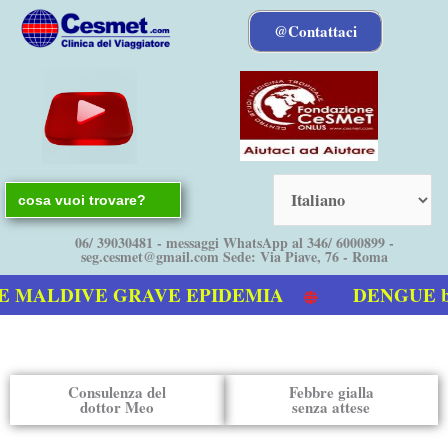
Vai
@Contattaci
al
contenuto
Search
for:
06/ 39030481 - messaggi WhatsApp al 346/ 6000899 -
seg.cesmet@gmail.com Sede: Via Piave, 76 - Roma
ALDIVE GRAVE EPIDEMIA
DENGUE bollet
 sulla Dengue
Consulenza del
Febbre gialla
dottor Meo
senza attese