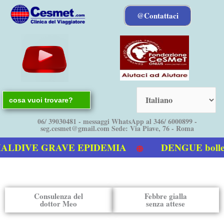
Vai
@Contattaci
al
contenuto
Search
for:
06/ 39030481 - messaggi WhatsApp al 346/ 6000899 -
seg.cesmet@gmail.com Sede: Via Piave, 76 - Roma
RAVE EPIDEMIA
DENGUE bollettino Itali
e
Consulenza del
Febbre gialla
dottor Meo
senza attese