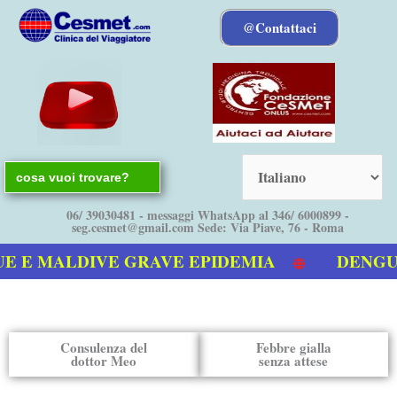
Vai
@Contattaci
al
contenuto
Search
for:
06/ 39030481 - messaggi WhatsApp al 346/ 6000899 -
seg.cesmet@gmail.com Sede: Via Piave, 76 - Roma
E MALDIVE GRAVE EPIDEMIA
DENGUE bo
video sulla Dengue
Consulenza del
Febbre gialla
dottor Meo
senza attese