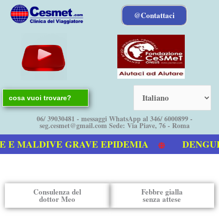
Vai
@Contattaci
al
contenuto
Search
for:
06/ 39030481 - messaggi WhatsApp al 346/ 6000899 -
seg.cesmet@gmail.com Sede: Via Piave, 76 - Roma
 MALDIVE GRAVE EPIDEMIA
DENGUE bol
deo sulla Dengue
Consulenza del
Febbre gialla
dottor Meo
senza attese