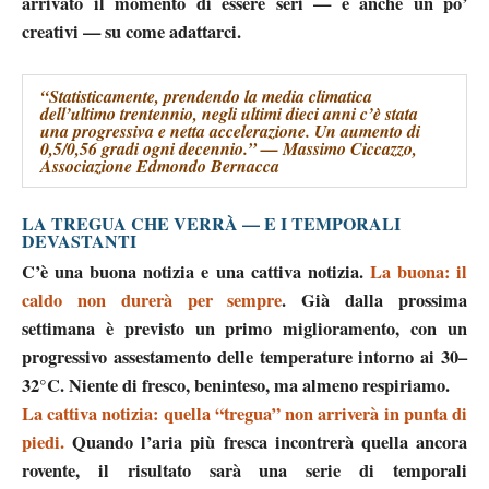
arrivato il momento di essere seri — e anche un po’
creativi — su come adattarci.
“Statisticamente, prendendo la media climatica
dell’ultimo trentennio, negli ultimi dieci anni c’è stata
una progressiva e netta accelerazione. Un aumento di
0,5/0,56 gradi ogni decennio.” — Massimo Ciccazzo,
Associazione Edmondo Bernacca
LA TREGUA CHE VERRÀ — E I TEMPORALI
DEVASTANTI
C’è una buona notizia e una cattiva notizia
.
La buona:
il
caldo non durerà per sempre
. Già dalla prossima
settimana è previsto un primo miglioramento, con un
progressivo assestamento delle temperature intorno ai 30–
32°C. Niente di fresco, beninteso, ma almeno respiriamo.
La cattiva notizia:
quella “tregua” non arriverà in punta di
piedi.
Quando l’aria più fresca incontrerà quella ancora
rovente, il risultato sarà una serie di
temporali