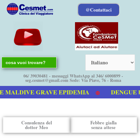
Vai
@Contattaci
al
contenuto
Search
for:
06/ 39030481 - messaggi WhatsApp al 346/ 6000899 -
seg.cesmet@gmail.com Sede: Via Piave, 76 - Roma
ALDIVE GRAVE EPIDEMIA
DENGUE bollet
 sulla Dengue
Consulenza del
Febbre gialla
dottor Meo
senza attese