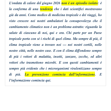
L’ondata di calore
del giugno 2026
non è un episodio isolato
: è
la conferma di una
tendenza
che i dati scientifici mostravano
già da anni. Come medico di medicina
tropicale e
dei viaggi, ho
visto crescere nei nostri ambulatori la consapevolezza che il
cambiamento climatico non è un problema astratto: riguarda la
salute di ciascuno di noi, qui e ora. Chi parte per un Paese
tropicale porta con sé i rischi di quel clima. Ma sempre di più, il
clima tropicale viene a trovare noi — nei nostri cortili, nelle
nostre città, nelle nostre case.
E con il clima diffondono sempre
di più i vettori di malattia, insetti, zanzare, zecche, ed altri
vettori che trasmettono microbi. E con questi cambiamenti è
sempre più evidente che i microrganismi
virulentizzano
sempre
di più.
La prevenzione comincia dall’informazione
. E
l’informazione comincia qui.