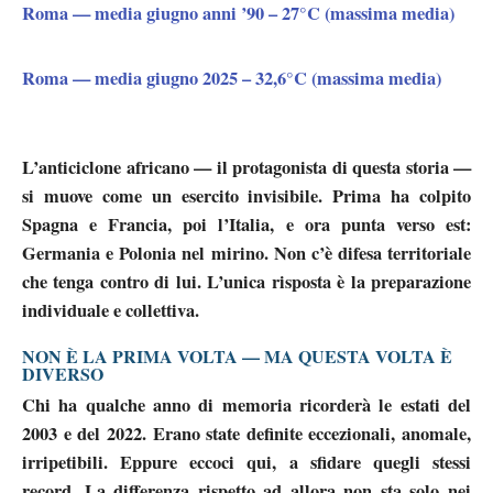
Roma — media giugno anni ’90 –
27°C (massima media)
Roma — media giugno 2025 –
32,6°C (massima media)
L’anticiclone africano — il protagonista di questa storia —
si muove come un esercito invisibile. Prima ha colpito
Spagna e Francia, poi l’Italia, e ora punta verso est:
Germania e Polonia nel mirino. Non c’è difesa territoriale
che tenga contro di lui.
L’unica risposta è la preparazione
individuale e collettiva.
NON È LA PRIMA VOLTA — MA QUESTA VOLTA È
DIVERSO
Chi ha qualche anno di memoria
ricorderà le estati del
2003 e del 2022.
Erano state definite eccezionali, anomale,
irripetibili.
Eppure
eccoci qui, a sfidare quegli stessi
record.
La differenza
rispetto ad allora non sta solo nei