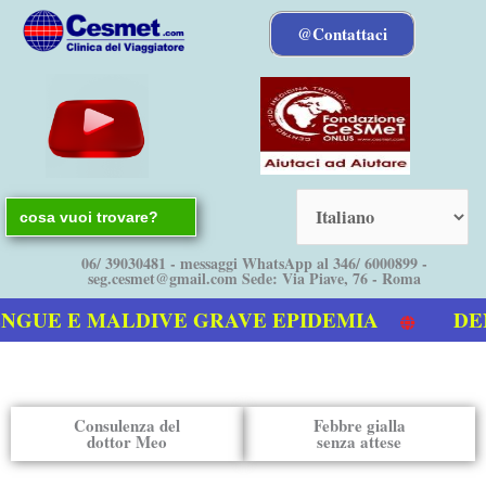
Vai
@Contattaci
al
contenuto
Search
for:
06/ 39030481 - messaggi WhatsApp al 346/ 6000899 -
seg.cesmet@gmail.com Sede: Via Piave, 76 - Roma
GUE E MALDIVE GRAVE EPIDEMIA
DENG
ostro video sulla Dengue
Consulenza del
Febbre gialla
dottor Meo
senza attese