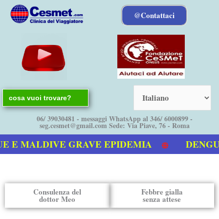
Vai
@Contattaci
al
contenuto
Search
for:
06/ 39030481 - messaggi WhatsApp al 346/ 6000899 -
seg.cesmet@gmail.com Sede: Via Piave, 76 - Roma
E MALDIVE GRAVE EPIDEMIA
DENGUE bo
video sulla Dengue
Consulenza del
Febbre gialla
dottor Meo
senza attese