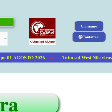
Chi siamo
Contattaci
pa 01 AGOSTO 2026
Tutto sul West Nile virus
ra