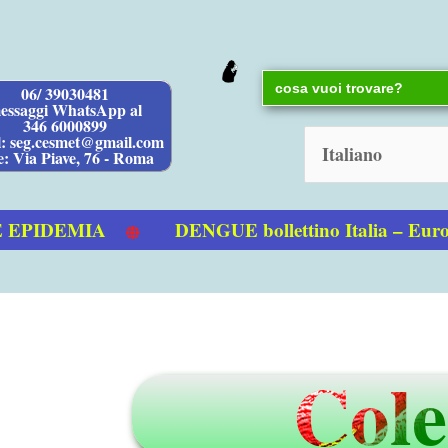
Search
06/ 39030481
for:
essaggi WhatsApp al
346 6000899
l: seg.cesmet@gmail.com
e: Via Piave, 76 - Roma
PIDEMIA
DENGUE bollettino Italia – Euro
Cole