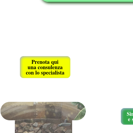
Prenota qui
una consulenza
con lo specialista
Si
e 