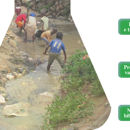
e 
Pr
va
N
bi