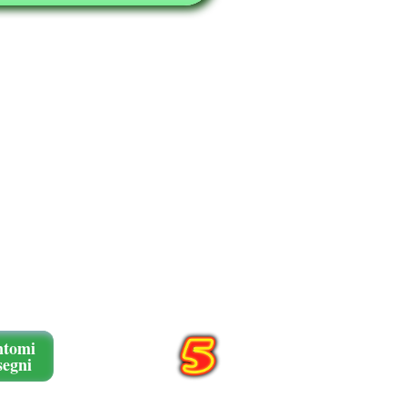
ntomi
segni