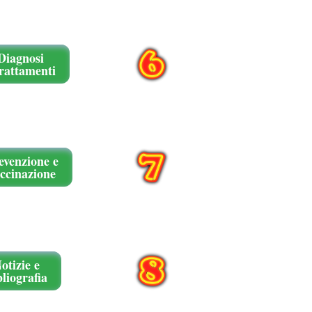
Diagnosi
trattamenti
evenzione e
ccinazione
otizie e
bliografia