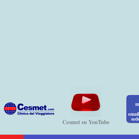
Vai
al
contenuto
m
emai
sed
Cesmet su YouTube