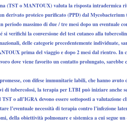
rcolina (TST o MANTOUX)
valuta la risposta intradermica ri
un derivato proteico purificato (PPD) dal Mycobacterium t
 periodo massimo di due / tre mesi dopo un eventuale con
hé si verifichi la conversione del test cutaneo alla tubercolin
rnazionali, delle categorie precedentemente individuate, s
MANTOUX prima del viaggio e dopo 2 mesi dal rientro. In c
avoro dove viene favorito un contatto prolungato, sarebbe con
omesse, con difese immunitarie labili, che hanno avuto d
ivi di tubercolosi, la terapia per LTBI può iniziare anche s
i al TST o all’IGRA devono essere sottoposti a valutazione c
tare l’eventuale necessità di terapia contro l’infezione lat
tomi, della obiettività polmonare e sistemica a cui segue un