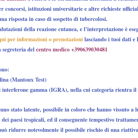
r concorsi, istituzioni universitarie e altre richieste ufficial
una risposta in caso di sospetto di tubercolosi.
valutazioni della reazione cutanea, e l’interpretazione è es
qui per informazioni o prenotazioni
lasciando i tuoi dati e
a segreteria del
centro medico +390639030481
sono:
olina (Mantoux Test)
 di interferone gamma (IGRA), nella cui categoria rientra il
 uno stato latente, possibile in coloro che hanno vissuto a 
e dei paesi tropicali, ed il conseguente tempestivo trattam
uò ridurre notevolmente il possibile rischio di una riattiv