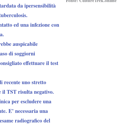
Fonte:
CultureTrek.online
tardata da ipersensibilità
uberculosis.
tatto ed una infezione con
a.
arebbe auspicabile
aso di soggiorni
sigliato effettuare il test
i recente uno stretto
e il TST risulta negativo.
linica per escludere una
ente. E’ necessaria una
 esame radiografico del