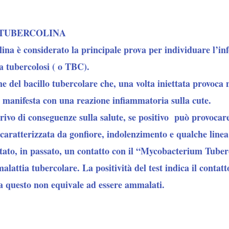
 TUBERCOLINA
lina
è considerato la principale prova per individuare l’inf
la
tubercolosi
( o TBC).
ne del
bacillo tubercolare
che, una volta iniettata provoca
i manifesta con una reazione infiammatoria sulla cute.
 privo di conseguenze sulla salute, se positivo può provoca
 caratterizzata da gonfiore, indolenzimento e qualche linea
tato, in passato, un contatto con il “
Mycobacterium Tuberc
alattia tubercolare. La positività del test indica il contatt
ma questo non equivale ad essere ammalati.