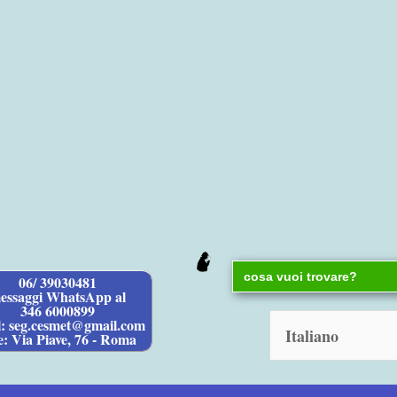
Search
06/ 39030481
for:
essaggi WhatsApp al
346 6000899
l: seg.cesmet@gmail.com
e: Via Piave, 76 - Roma