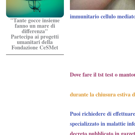
immunitario cellulo mediato
"Tante gocce insieme
fanno un mare di
differenza"
Partecipa ai progetti
umanitari della
Fondazione CeSMet
Dove fare il tst test o manto
durante la chiusura estiva d
Puoi richiedere di effettuare
specializzato in malattie infe
decreto pubblicato in gazzett