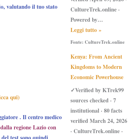
io, valutando il tuo stato
CultureTrek.online ·
Powered by…
Leggi tutto »
Fonte:
CultureTrek.online
Kenya: From Ancient
Kingdoms to Modern
Economic Powerhouse
✓Verified by KTrek99
icca qui)
sources checked · 7
institutional · 80 facts
ggiatore
. Il centro medico
verified March 24, 2026
 dalla regione Lazio con
· CultureTrek.online ·
to del test sono quindi