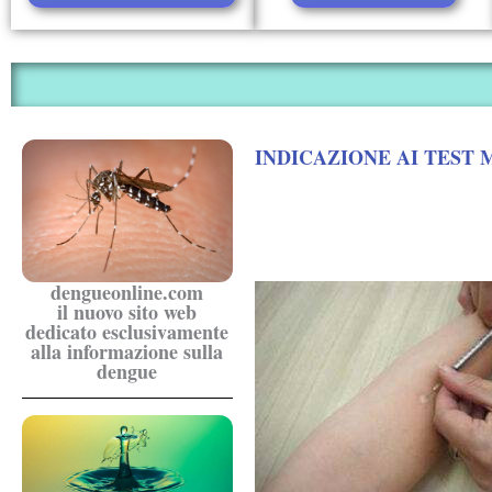
INDICAZIONE AI TEST 
dengueonline.com
il nuovo sito web
dedicato esclusivamente
alla informazione sulla
dengue