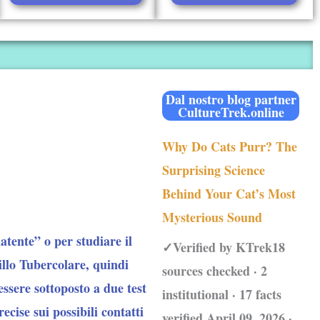
Dal nostro blog partner
CultureTrek.online
Why Do Cats Purr? The
Surprising Science
Behind Your Cat’s Most
Mysterious Sound
atente” o per studiare il
✓Verified by KTrek18
illo Tubercolare, quindi
sources checked · 2
essere sottoposto a due test
institutional · 17 facts
ecise sui possibili contatti
verified April 09, 2026 ·