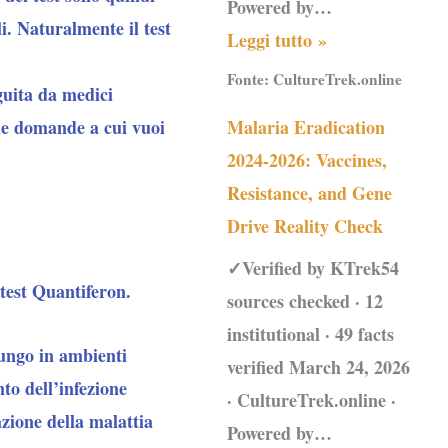
Powered by…
i.
Naturalmente il test
Leggi tutto »
Fonte:
CultureTrek.online
eguita da medici
Malaria Eradication
 le domande a cui vuoi
2024-2026: Vaccines,
Resistance, and Gene
Drive Reality Check
✓Verified by KTrek54
 test Quantiferon.
sources checked · 12
institutional · 49 facts
lungo in ambienti
verified March 24, 2026
ento
dell’infezione
· CultureTrek.online ·
azione della malattia
Powered by…