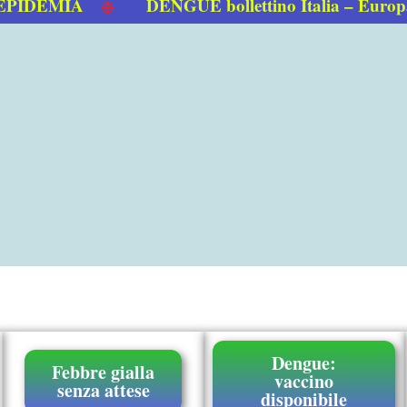
EMIA
DENGUE bollettino Italia – Europa 0
Dengue:
Febbre gialla
vaccino
senza attese
disponibile