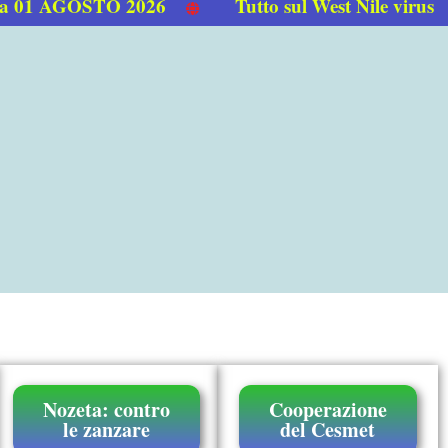
1 AGOSTO 2026
Tutto sul West Nile virus
Nozeta: contro
Cooperazione
le zanzare
del Cesmet