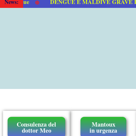
DENGUE E MALDIVE GRAVE EPID
News:
Consulenza del
Mantoux
dottor Meo
in urgenza