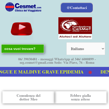
Vai
@Contattaci
al
contenuto
Search
for:
06/ 39030481 - messaggi WhatsApp al 346/ 6000899 -
seg.cesmet@gmail.com Sede: Via Piave, 76 - Roma
UE E MALDIVE GRAVE EPIDEMIA
DENGU
tro video sulla Dengue
Consulenza del
Febbre gialla
dottor Meo
senza attese