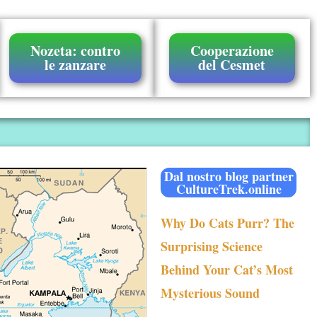
Nozeta: contro
Cooperazione
le zanzare
del Cesmet
Dal nostro blog partner
CultureTrek.online
Why Do Cats Purr? The
Surprising Science
Behind Your Cat’s Most
Mysterious Sound