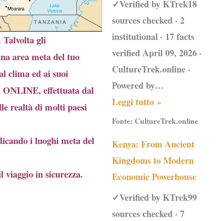
✓Verified by KTrek18
sources checked · 2
institutional · 17 facts
Talvolta gli
verified April 09, 2026 ·
una area meta del tuo
CultureTrek.online ·
al clima ed ai suoi
Powered by…
a ONLINE, effettuata dal
Leggi tutto »
le realtà di molti paesi
Fonte:
CultureTrek.online
dicando i luoghi meta del
Kenya: From Ancient
Kingdoms to Modern
il viaggio in sicurezza.
Economic Powerhouse
✓Verified by KTrek99
sources checked · 7