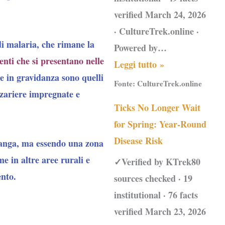
verified March 24, 2026
· CultureTrek.online ·
di malaria, che rimane la
Powered by…
enti che si presentano nelle
Leggi tutto »
e in gravidanza sono quelli
Fonte:
CultureTrek.online
nzariere impregnate e
Ticks No Longer Wait
for Spring: Year-Round
Disease Risk
Iganga, ma essendo una zona
e in altre aree rurali e
✓Verified by KTrek80
ento.
sources checked · 19
institutional · 76 facts
verified March 23, 2026