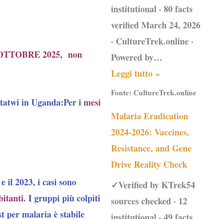
institutional · 80 facts
verified March 24, 2026
· CultureTrek.online ·
te, OTTOBRE 2025, non
Powered by…
Leggi tutto »
Fonte:
CultureTrek.online
tatwi in Uganda:Per i
mesi
Malaria Eradication
2024-2026: Vaccines,
Resistance, and Gene
Drive Reality Check
 il 2023, i casi sono
✓Verified by KTrek54
itanti.
I gruppi più colpiti
sources checked · 12
st per malaria è stabile
institutional · 49 facts