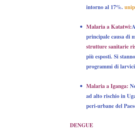
intorno al 17%.
uni
Malaria a Katatwi:
A
principale causa di m
strutture sanitarie r
più esposti. Si stan
programmi di larvici
Malaria a Iganga:
No
ad alto rischio in Ug
peri-urbane del Paese
DENGUE