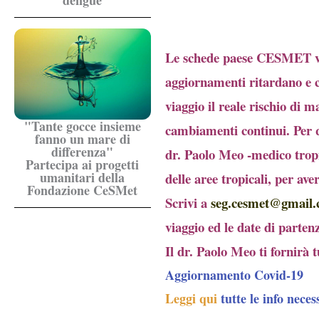
dengue
Le schede paese CESMET veng
aggiornamenti ritardano e 
viaggio il reale rischio di m
"Tante gocce insieme
cambiamenti continui. Per 
fanno un mare di
differenza"
dr. Paolo Meo -medico tropic
Partecipa ai progetti
umanitari della
delle aree tropicali, per av
Fondazione CeSMet
Scrivi a
seg.cesmet@gmail
viaggio ed le date di partenz
Il dr. Paolo Meo ti fornirà t
Aggiornamento Covid-19
Leggi qui
tutte le info neces