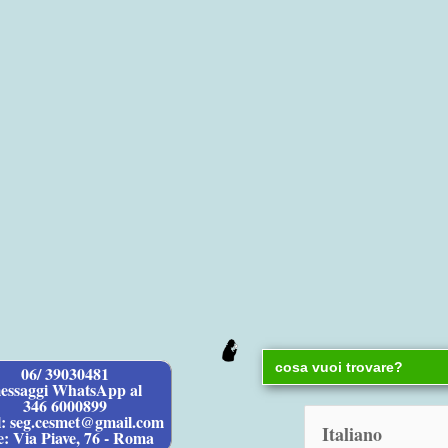
Search
06/ 39030481
for:
essaggi WhatsApp al
346 6000899
l: seg.cesmet@gmail.com
e: Via Piave, 76 - Roma