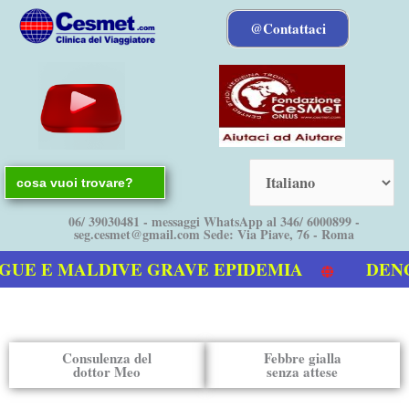
Vai
@Contattaci
al
contenuto
Search
for:
06/ 39030481 - messaggi WhatsApp al 346/ 6000899 -
seg.cesmet@gmail.com Sede: Via Piave, 76 - Roma
UE E MALDIVE GRAVE EPIDEMIA
DENGUE
ro video sulla Dengue
Consulenza del
Febbre gialla
dottor Meo
senza attese