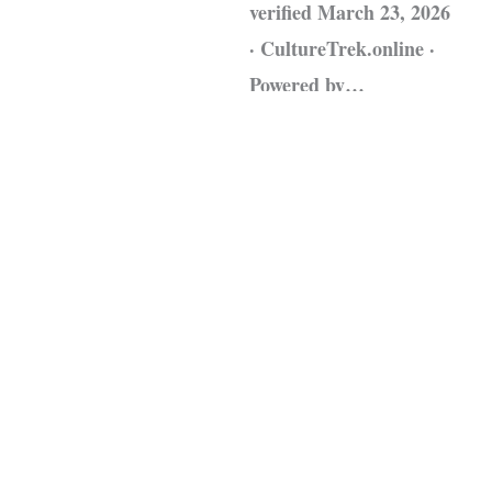
verified March 23, 2026
· CultureTrek.online ·
Powered by…
Leggi tutto »
Fonte:
CultureTrek.online