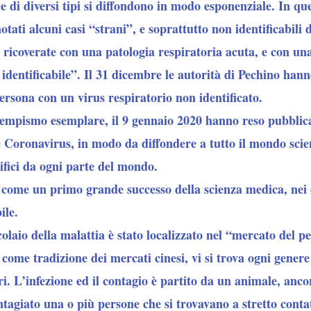
i e di diversi tipi si diffondono in modo esponenziale. In q
otati alcuni casi “strani”, e soprattutto non identificabili 
 ricoverate con una patologia respiratoria acuta, e con un
identificabile”. Il 31 dicembre le autorità di Pechino han
ersona con un virus respiratorio non identificato.
n tempismo esemplare, il 9 gennaio 2020 hanno reso pubbli
e Coronavirus, in modo da diffondere a tutto il mondo scien
ifici da ogni parte del mondo.
 come un primo grande successo della scienza medica, nei 
ile.
olaio della malattia è stato localizzato nel “mercato del p
 come tradizione dei mercati cinesi, vi si trova ogni genere 
ri. L’infezione ed il contagio è partito da un animale, anco
agiato una o più persone che si trovavano a stretto contat