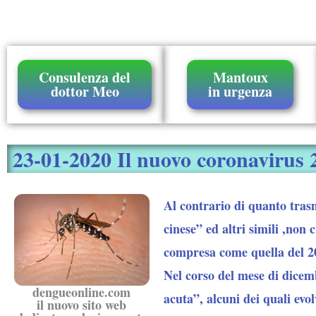
Consulenza del
Mantoux
dottor Meo
in urgenza
23-01-2020 Il nuovo coronavirus 2
Al contrario di quanto trasme
cinese” ed altri simili ,non 
compresa come quella del 20
Nel corso del mese di dicemb
dengueonline.com
acuta”, alcuni dei quali evo
il nuovo sito web