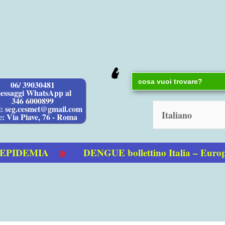
Search
06/ 39030481
for:
essaggi WhatsApp al
346 6000899
l: seg.cesmet@gmail.com
e: Via Piave, 76 - Roma
IDEMIA
DENGUE bollettino Italia – Europ