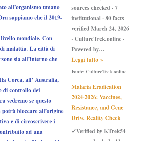
ttato all’organismo umano
sources checked · 7
 Ora sappiamo che il 2019-
institutional · 80 facts
verified March 24, 2026
 livello mondiale. Con
· CultureTrek.online ·
 di malattia. La città di
Powered by…
rsone sia all’interno che
Leggi tutto »
Fonte:
CultureTrek.online
lla Corea, all’ Australia,
Malaria Eradication
 di controllo dei
2024-2026: Vaccines,
Ora vedremo se questo
Resistance, and Gene
 potrà bloccare all’origine
Drive Reality Check
iva e di circoscrivere i
✓Verified by KTrek54
contribuito ad una