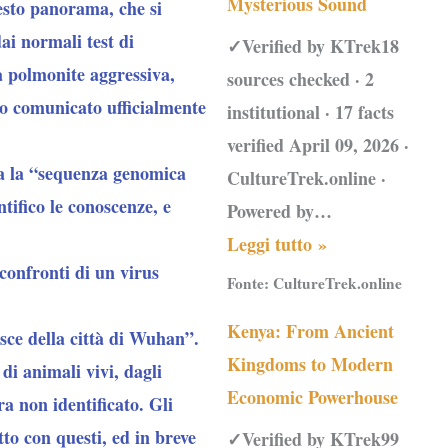
Mysterious Sound
uesto panorama, che si
dai normali test di
✓Verified by KTrek18
a polmonite aggressiva,
sources checked · 2
no comunicato ufficialmente
institutional · 17 facts
verified April 09, 2026 ·
ca la “sequenza genomica
CultureTrek.online ·
tifico le conoscenze, e
Powered by…
Leggi tutto »
confronti di un virus
Fonte:
CultureTrek.online
Kenya: From Ancient
esce della città di Wuhan”.
Kingdoms to Modern
di animali vivi, dagli
Economic Powerhouse
ra non identificato. Gli
to con questi, ed in breve
✓Verified by KTrek99