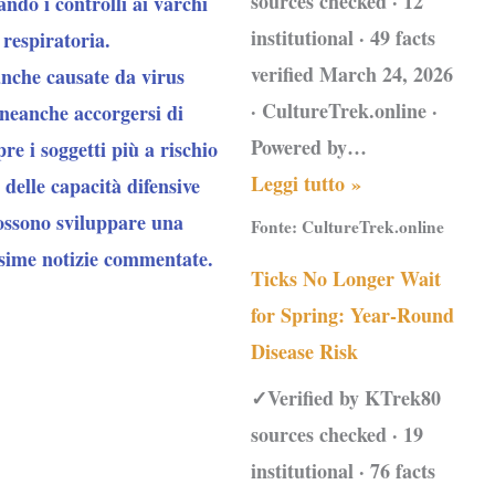
sources checked · 12
ando i controlli ai varchi
institutional · 49 facts
 respiratoria.
verified March 24, 2026
anche causate da virus
· CultureTrek.online ·
 neanche accorgersi di
Powered by…
pre i soggetti più a rischio
Leggi tutto »
 delle capacità difensive
possono sviluppare una
Fonte:
CultureTrek.online
ssime notizie commentate.
Ticks No Longer Wait
for Spring: Year-Round
Disease Risk
✓Verified by KTrek80
sources checked · 19
institutional · 76 facts