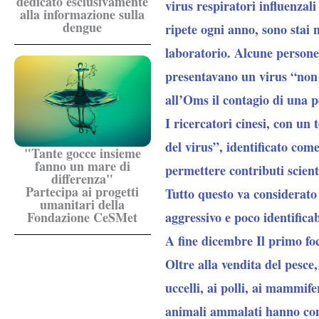
dedicato esclusivamente
virus respiratori influenzal
alla informazione sulla
dengue
ripete ogni anno, sono stai n
laboratorio. Alcune persone
presentavano un virus “non 
all’Oms il contagio di una p
I ricercatori cinesi, con u
del virus”, identificato com
"Tante gocce insieme
fanno un mare di
permettere contributi scient
differenza"
Partecipa ai progetti
Tutto questo va considerato
umanitari della
Fondazione CeSMet
aggressivo e poco identificab
A fine dicembre Il primo foc
Oltre alla vendita del pesce,
uccelli, ai polli, ai mammife
animali ammalati hanno cont