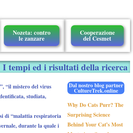
Nozeta: contro
Cooperazione
le zanzare
del Cesmet
tempi ed i risultati della ricerca
Dal nostro blog partner
”, “il mistero del virus
CultureTrek.online
dentificata, studiata,
Why Do Cats Purr? The
Surprising Science
i di “malattia respiratoria
Behind Your Cat’s Most
vernale, durante la quale i