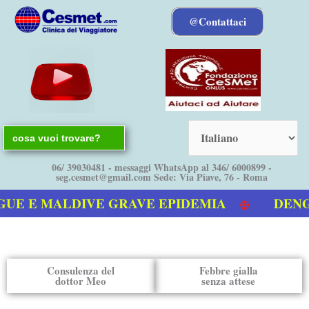
Vai
@Contattaci
al
contenuto
Search
for:
06/ 39030481 - messaggi WhatsApp al 346/ 6000899 -
seg.cesmet@gmail.com Sede: Via Piave, 76 - Roma
E E MALDIVE GRAVE EPIDEMIA
DENGUE 
o video sulla Dengue
Consulenza del
Febbre gialla
dottor Meo
senza attese