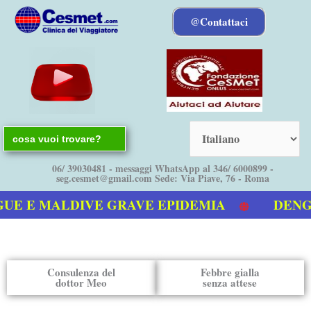
Vai
@Contattaci
al
contenuto
Search
for:
06/ 39030481 - messaggi WhatsApp al 346/ 6000899 -
seg.cesmet@gmail.com Sede: Via Piave, 76 - Roma
E E MALDIVE GRAVE EPIDEMIA
DENGUE 
o video sulla Dengue
Consulenza del
Febbre gialla
dottor Meo
senza attese