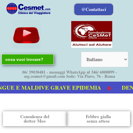
Vai
@Contattaci
al
contenuto
Search
for:
06/ 39030481 - messaggi WhatsApp al 346/ 6000899 -
seg.cesmet@gmail.com Sede: Via Piave, 76 - Roma
GUE E MALDIVE GRAVE EPIDEMIA
DENGU
stro video sulla Dengue
Consulenza del
Febbre gialla
dottor Meo
senza attese