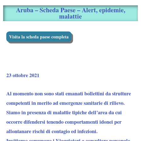
Aruba – Scheda Paese – Alert, epidemie,
malattie
Visita la scheda paese completa
23 ottobre 2021
Al momento
non sono stati emanati bollettini
da strutture
competenti
in merito ad emergenze sanitarie
di rilievo.
Siamo in presenza di malattie tipiche dell’area da cui
occorre difendersi tenendo comportamenti idonei per
allontanare rischi di contagio ed infezioni.
Invitiamo comunque i Viaggiatori a consultare personale