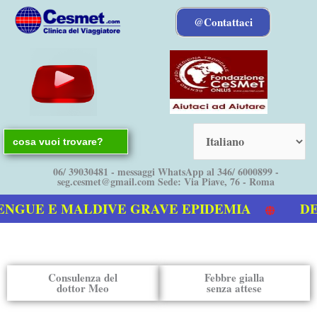
Vai
@Contattaci
al
contenuto
Search
for:
06/ 39030481 - messaggi WhatsApp al 346/ 6000899 -
seg.cesmet@gmail.com Sede: Via Piave, 76 - Roma
NGUE E MALDIVE GRAVE EPIDEMIA
DEN
nostro video sulla Dengue
Consulenza del
Febbre gialla
dottor Meo
senza attese