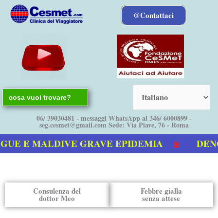
Vai
@Contattaci
al
contenuto
Search
for:
06/ 39030481 - messaggi WhatsApp al 346/ 6000899 -
seg.cesmet@gmail.com Sede: Via Piave, 76 - Roma
UE E MALDIVE GRAVE EPIDEMIA
DENGUE
tro video sulla Dengue
Consulenza del
Febbre gialla
dottor Meo
senza attese