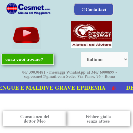
Vai
@Contattaci
al
contenuto
Search
for:
06/ 39030481 - messaggi WhatsApp al 346/ 6000899 -
seg.cesmet@gmail.com Sede: Via Piave, 76 - Roma
NGUE E MALDIVE GRAVE EPIDEMIA
DEN
nostro video sulla Dengue
Consulenza del
Febbre gialla
dottor Meo
senza attese