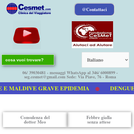
Vai
@Contattaci
al
contenuto
Search
for:
06/ 39030481 - messaggi WhatsApp al 346/ 6000899 -
seg.cesmet@gmail.com Sede: Via Piave, 76 - Roma
 MALDIVE GRAVE EPIDEMIA
DENGUE boll
deo sulla Dengue
Consulenza del
Febbre gialla
dottor Meo
senza attese