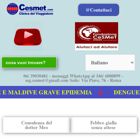
Vai
@Contattaci
al
contenuto
Search
for:
06/ 39030481 - messaggi WhatsApp al 346/ 6000899 -
seg.cesmet@gmail.com Sede: Via Piave, 76 - Roma
MALDIVE GRAVE EPIDEMIA
DENGUE boll
eo sulla Dengue
Consulenza del
Febbre gialla
dottor Meo
senza attese