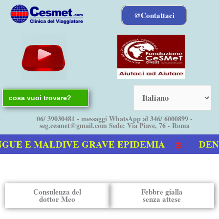
Vai
@Contattaci
al
contenuto
Search
for:
06/ 39030481 - messaggi WhatsApp al 346/ 6000899 -
seg.cesmet@gmail.com Sede: Via Piave, 76 - Roma
UE E MALDIVE GRAVE EPIDEMIA
DENGU
tro video sulla Dengue
Consulenza del
Febbre gialla
dottor Meo
senza attese