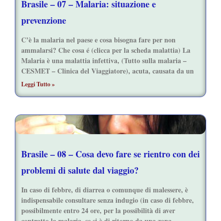
Brasile – 07 – Malaria: situazione e
prevenzione
C’è la malaria nel paese e cosa bisogna fare per non
ammalarsi? Che cosa é (clicca per la scheda malattia) La
Malaria è una malattia infettiva, (Tutto sulla malaria –
CESMET – Clinica del Viaggiatore), acuta, causata da un
Leggi Tutto »
Brasile – 08 – Cosa devo fare se rientro con dei
problemi di salute dal viaggio?
In caso di febbre, di diarrea o comunque di malessere, è
indispensabile consultare senza indugio (in caso di febbre,
possibilmente entro 24 ore, per la possibilità di aver
contratto la malaria, se si è di ritorno da una zona