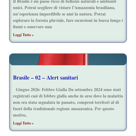
Il Brasile è un paese ricco di bellezze naturali e ambienti
unici. Potrai scegliere di vistare l’Amazzonia brasiliana,
un’esperienza imperdibile se ami la natura. Potrai
esplorare la foresta pluviale, fare escursioni in barca lungo i
fiumi e osservare una
Leggi Tutto »
Brasile – 02 – Alert sanitari
Giugno 2026: Febbre Gialla Da settembre 2024 sono stati
registrati casi di febbre gialla anche in aree dove la malattia
non era stata segnalata in passato, compresi territori al di
fuori della tradizionale regione amazzonica. Per questo
motivo,
Leggi Tutto »