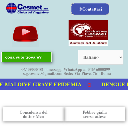
Vai
@Contattaci
al
contenuto
Search
for:
06/ 39030481 - messaggi WhatsApp al 346/ 6000899 -
seg.cesmet@gmail.com Sede: Via Piave, 76 - Roma
LDIVE GRAVE EPIDEMIA
DENGUE bolletti
ulla Dengue
Consulenza del
Febbre gialla
dottor Meo
senza attese