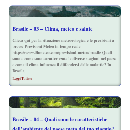
Brasile – 03 – Clima, meteo e salute
Clicca qui per la situazione meteorologica e le previsioni a
breve: Previsioni Meteo in tempo reale
https://www.3bmeteo.com/previsioni-meteo/brasile Quali
sono e come sono caratterizzate le diverse stagioni nel paese
e come il clima influenza il diffondersi delle malattie? In
Brasile,
Leggi Tutto »
Brasile – 04 – Quali sono le caratteristiche
dell’ambiente del paese meta del tuo viaggio?