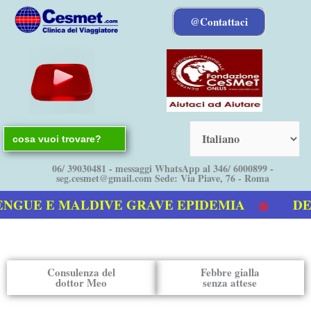
Vai
@Contattaci
al
contenuto
Search
for:
06/ 39030481 - messaggi WhatsApp al 346/ 6000899 -
seg.cesmet@gmail.com Sede: Via Piave, 76 - Roma
NGUE E MALDIVE GRAVE EPIDEMIA
DEN
nostro video sulla Dengue
Consulenza del
Febbre gialla
dottor Meo
senza attese