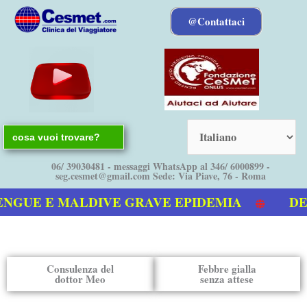
Vai
@Contattaci
al
contenuto
Search
for:
06/ 39030481 - messaggi WhatsApp al 346/ 6000899 -
seg.cesmet@gmail.com Sede: Via Piave, 76 - Roma
NGUE E MALDIVE GRAVE EPIDEMIA
DENG
ostro video sulla Dengue
Consulenza del
Febbre gialla
dottor Meo
senza attese