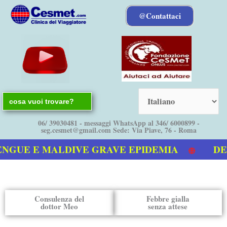
Vai
@Contattaci
al
contenuto
Search
for:
06/ 39030481 - messaggi WhatsApp al 346/ 6000899 -
seg.cesmet@gmail.com Sede: Via Piave, 76 - Roma
NGUE E MALDIVE GRAVE EPIDEMIA
DEN
nostro video sulla Dengue
Consulenza del
Febbre gialla
dottor Meo
senza attese