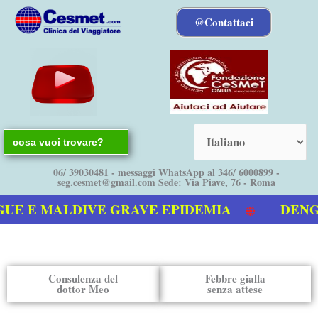
Vai
@Contattaci
al
contenuto
Search
for:
06/ 39030481 - messaggi WhatsApp al 346/ 6000899 -
seg.cesmet@gmail.com Sede: Via Piave, 76 - Roma
E E MALDIVE GRAVE EPIDEMIA
DENGUE 
o video sulla Dengue
Consulenza del
Febbre gialla
dottor Meo
senza attese