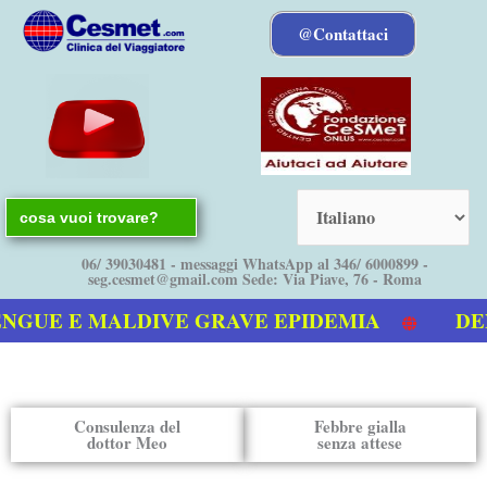
Vai
@Contattaci
al
contenuto
Search
for:
06/ 39030481 - messaggi WhatsApp al 346/ 6000899 -
seg.cesmet@gmail.com Sede: Via Piave, 76 - Roma
NGUE E MALDIVE GRAVE EPIDEMIA
DENG
ostro video sulla Dengue
Consulenza del
Febbre gialla
dottor Meo
senza attese