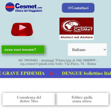
Vai
@Contattaci
al
contenuto
Search
for:
06/ 39030481 - messaggi WhatsApp al 346/ 6000899 -
seg.cesmet@gmail.com Sede: Via Piave, 76 - Roma
EPIDEMIA
DENGUE bollettino Italia – Eu
Consulenza del
Febbre gialla
dottor Meo
senza attese