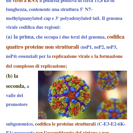
un
virus a RNA
a polarità positiva di circa 11,8 kb di
lunghezza, contenente una struttura 5′ N7-
methylguanylated cap e 3′ polyadenylated tail.
Il genoma
virale codifica due region
i:
(a) la prima
codifica
, che occupa i due terzi del genoma,
quattro proteine non strutturali
(nsP1, nsP2, nsP3,
nsP4) essenziali per la
replicazione virale e la formazione
del complesso di replicazione;
(b) la
seconda,
a
valle del
promotore
subgenomico,
codifica le proteine strutturali
(C-E3-E2-6K-
E1) necessarie
per l’assemblaggio del virione e per