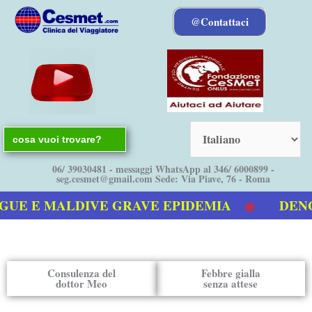
Vai
@Contattaci
al
contenuto
Search
for:
06/ 39030481 - messaggi WhatsApp al 346/ 6000899 -
seg.cesmet@gmail.com Sede: Via Piave, 76 - Roma
UE E MALDIVE GRAVE EPIDEMIA
DENGUE
ro video sulla Dengue
Consulenza del
Febbre gialla
dottor Meo
senza attese