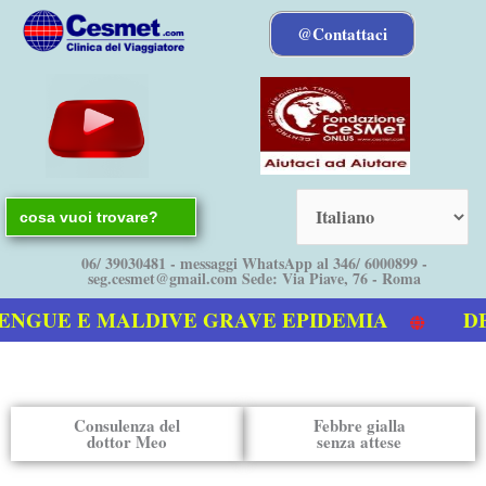
Vai
@Contattaci
al
contenuto
Search
for:
06/ 39030481 - messaggi WhatsApp al 346/ 6000899 -
seg.cesmet@gmail.com Sede: Via Piave, 76 - Roma
NGUE E MALDIVE GRAVE EPIDEMIA
DEN
nostro video sulla Dengue
Consulenza del
Febbre gialla
dottor Meo
senza attese