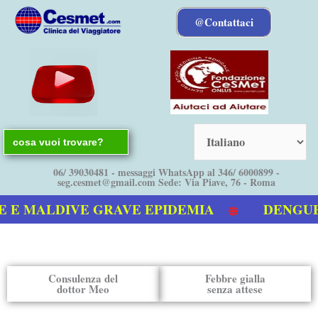
Vai
@Contattaci
al
contenuto
Search
for:
06/ 39030481 - messaggi WhatsApp al 346/ 6000899 -
seg.cesmet@gmail.com Sede: Via Piave, 76 - Roma
 MALDIVE GRAVE EPIDEMIA
DENGUE boll
deo sulla Dengue
Consulenza del
Febbre gialla
dottor Meo
senza attese