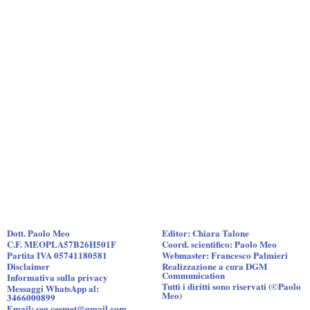
Dott. Paolo Meo
Editor: Chiara Talone
C.F. MEOPLA57B26H501F
Coord. scientifico: Paolo Meo
Partita IVA 05741180581
Webmaster: Francesco Palmieri
Disclaimer
Realizzazione a cura DGM
Communication
Informativa sulla privacy
Tutti i diritti sono riservati (©Paolo
Messaggi WhatsApp al:
Meo)
3466000899
Email: seg.cesmet@gmail.com