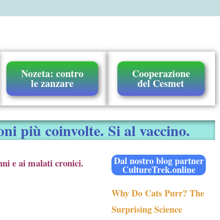
Nozeta: contro
Cooperazione
le zanzare
del Cesmet
ni più coinvolte. Si al vaccino.
Dal nostro blog partner
ni e ai malati cronici.
CultureTrek.online
Why Do Cats Purr? The
Surprising Science