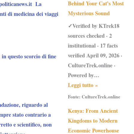
Behind Your Cat’s Most
 politicanews.it La
Mysterious Sound
nti di medicina dei viaggi
✓Verified by KTrek18
sources checked · 2
institutional · 17 facts
verified April 09, 2026 ·
in questo scorcio di fine
CultureTrek.online ·
Powered by…
Leggi tutto »
Fonte:
CultureTrek.online
ndazione, riguardo al
Kenya: From Ancient
mpre stato contrario a
Kingdoms to Modern
etto e scientifico, non
Economic Powerhouse