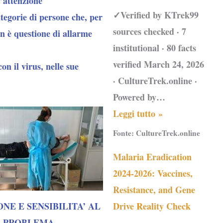
l’attenzione
✓Verified by KTrek99
tegorie di persone che, per
sources checked · 7
on è questione di allarme
institutional · 80 facts
verified March 24, 2026
on il virus, nelle sue
· CultureTrek.online ·
Powered by…
Leggi tutto »
Fonte:
CultureTrek.online
Malaria Eradication
2024-2026: Vaccines,
Resistance, and Gene
NE E SENSIBILITA’ AL
Drive Reality Check
PROBLEMA