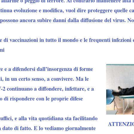
 allarme o peggio di terrore. Al contrario mantenere alta 
tinua evoluzione e modifica, vuol dire proteggere quelle ca
te possono ancora subire danni dalla diffusione del virus. N
di vaccinazioni in tutto il mondo e le frequenti infezioni c
mi
 e a difendersi dall’insorgenza di forme
i, in un certo senso, a convivere. Ma le
2 continuano a diffondere, infettare, e a
o di rispondere con le proprie difese
 uffici, e alla vita quotidiana sta facilitando
ATTENZIO
un dato di fatto. E lo vediamo giornalmente