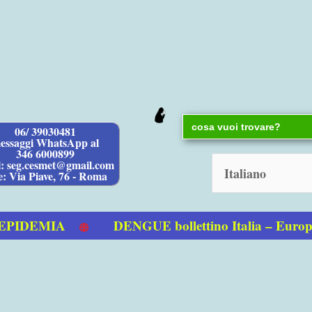
Search
06/ 39030481
for:
essaggi WhatsApp al
346 6000899
l: seg.cesmet@gmail.com
e: Via Piave, 76 - Roma
IDEMIA
DENGUE bollettino Italia – Europa