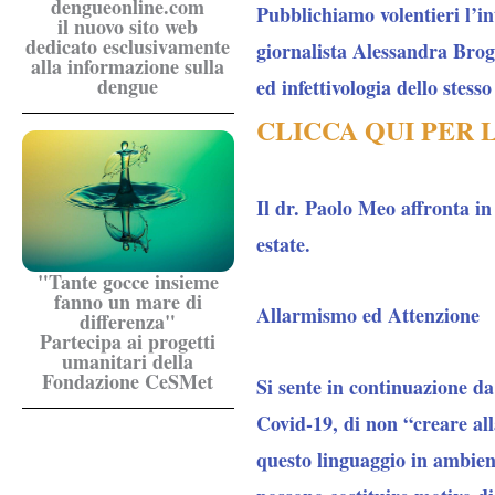
dengueonline.com
Pubblichiamo volentieri l’in
il nuovo sito web
dedicato esclusivamente
giornalista Alessandra Brogl
alla informazione sulla
dengue
ed infettivologia dello stess
CLICCA QUI PER 
Il dr. Paolo Meo affronta in
estate.
"Tante gocce insieme
fanno un mare di
Allarmismo ed Attenzione
differenza"
Partecipa ai progetti
umanitari della
Fondazione CeSMet
Si sente in continuazione da
Covid-19, di non “creare al
questo linguaggio in ambient