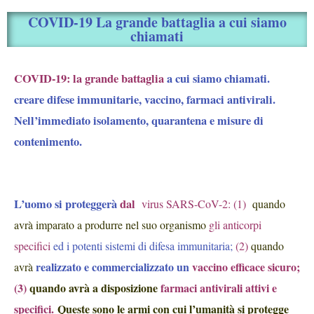
COVID-19 La grande battaglia a cui siamo
chiamati
COVID-19: la grande battaglia
a cui siamo chiamati.
creare difese immunitarie, vaccino, farmaci antivirali.
Nell’immediato isolamento, quarantena e misure di
contenimento.
L’uomo si proteggerà
dal
virus SARS-CoV-2: (1)
quando
avrà imparato a produrre nel suo organismo
gli anticorpi
specifici
ed i potenti sistemi di difesa immunitaria;
(2)
quando
realizzato e commercializzato un
vaccino efficace sicuro;
avrà
(3)
quando avrà a disposizione
farmaci antivirali attivi e
specifici.
Queste sono le armi con cui l’umanità si protegge