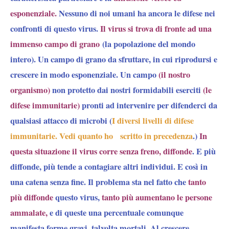
esponenziale.
Nessuno di noi umani ha ancora le difese nei
confronti di questo virus.
Il virus si trova di fronte ad una
immenso campo di grano
(
la popolazione del mondo
intero
). Un campo di grano da sfruttare, in cui riprodursi e
crescere in modo esponenziale. Un campo
(il nostro
organismo)
non protetto dai nostri formidabili eserciti
(le
difese immunitarie)
pronti ad intervenire per difenderci da
qualsiasi attacco di microbi (
I diversi livelli di difese
immunitarie. Vedi quanto ho scritto in precedenza
.)
In
questa situazione il virus corre senza freno, diffonde
. E più
diffonde, più tende a contagiare altri individui. E così in
una catena senza fine. Il problema sta nel fatto che
tanto
più diffonde
questo virus,
tanto più aumentano le persone
ammalate,
e di queste una percentuale comunque
manifesta forme gravi, talvolta mortali. Al crescere