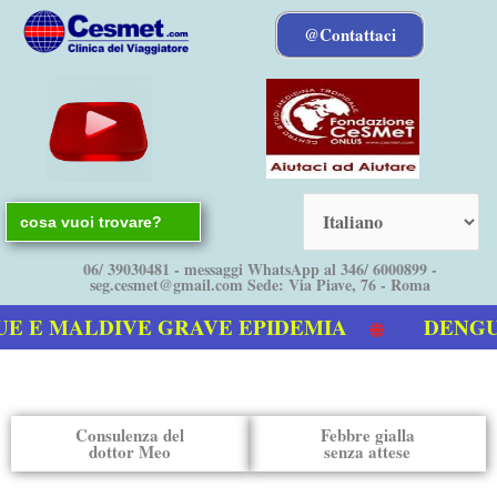
Vai
@Contattaci
al
contenuto
Search
for:
06/ 39030481 - messaggi WhatsApp al 346/ 6000899 -
seg.cesmet@gmail.com Sede: Via Piave, 76 - Roma
E MALDIVE GRAVE EPIDEMIA
DENGUE bo
video sulla Dengue
Consulenza del
Febbre gialla
dottor Meo
senza attese