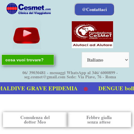
Vai
@Contattaci
al
contenuto
Search
for:
06/ 39030481 - messaggi WhatsApp al 346/ 6000899 -
seg.cesmet@gmail.com Sede: Via Piave, 76 - Roma
IVE GRAVE EPIDEMIA
DENGUE bollettino
la Dengue
Consulenza del
Febbre gialla
dottor Meo
senza attese