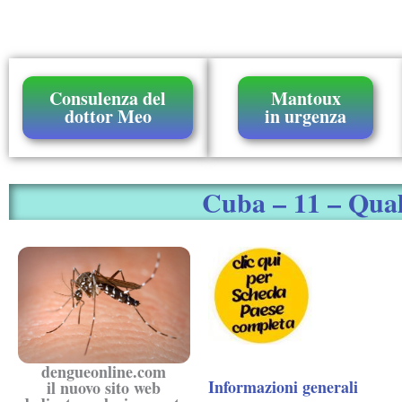
Consulenza del
Mantoux
dottor Meo
in urgenza
Cuba – 11 – Quali
dengueonline.com
Informazioni generali
il nuovo sito web