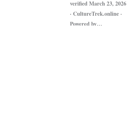
verified March 23, 2026
· CultureTrek.online ·
Powered by…
Leggi tutto »
Fonte:
CultureTrek.online