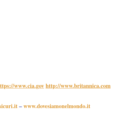
ttps://www.cia.gov
http://www.britannica.com
icuri.it
–
www.dovesiamonelmondo.it