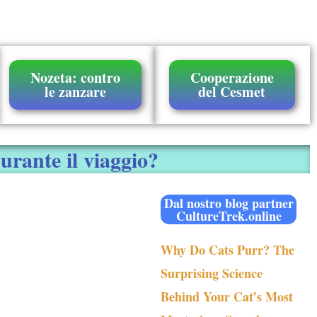
Nozeta: contro
Cooperazione
le zanzare
del Cesmet
urante il viaggio?
Dal nostro blog partner
CultureTrek.online
Why Do Cats Purr? The
Surprising Science
Behind Your Cat’s Most