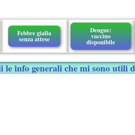
Dengue:
Febbre gialla
vaccino
senza attese
disponibile
 le info generali che mi sono utili d