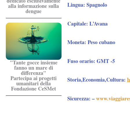
dedicato esclusivamente
Lingua:
Spagnolo
alla informazione sulla
dengue
Capitale:
L’Avana
Moneta:
Peso cubano
Fuso orario:
GMT -5
"Tante gocce insieme
fanno un mare di
differenza"
Partecipa ai progetti
Storia,Economia,Cultura:
h
umanitari della
Fondazione CeSMet
Sicurezza:
–
www.viaggiares