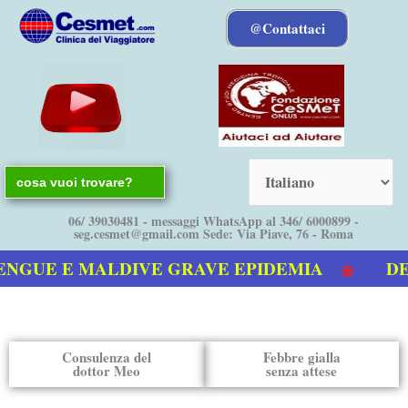
Vai
@Contattaci
al
contenuto
Search
for:
06/ 39030481 - messaggi WhatsApp al 346/ 6000899 -
seg.cesmet@gmail.com Sede: Via Piave, 76 - Roma
NGUE E MALDIVE GRAVE EPIDEMIA
DEN
nostro video sulla Dengue
Consulenza del
Febbre gialla
dottor Meo
senza attese