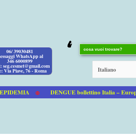
Search
06/ 39030481
for:
essaggi WhatsApp al
346 6000899
l: seg.cesmet@gmail.com
e: Via Piave, 76 - Roma
IDEMIA
DENGUE bollettino Italia – Europ