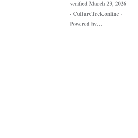
verified March 23, 2026
· CultureTrek.online ·
Powered by…
Leggi tutto »
Fonte:
CultureTrek.online