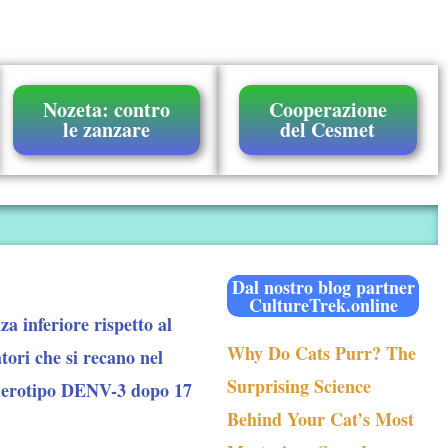
Nozeta: contro
Cooperazione
le zanzare
del Cesmet
Dal nostro blog partner
CultureTrek.online
a inferiore rispetto al
Why Do Cats Purr? The
tori che si recano nel
Surprising Science
 sierotipo DENV-3 dopo 17
Behind Your Cat’s Most